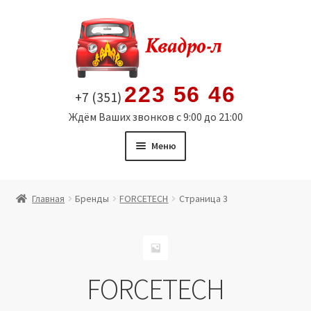
Перейти
Перейти
к
к
навигации
содержимому
223 56 46
+7 (351)
Ждём Ваших звонков с 9:00 до 21:00
Меню
Главная
Главная
Бренды
FORCETECH
Страница 3
Витрина
Мой аккаунт
FORCETECH
Политика в отношении обработки персональных
данных