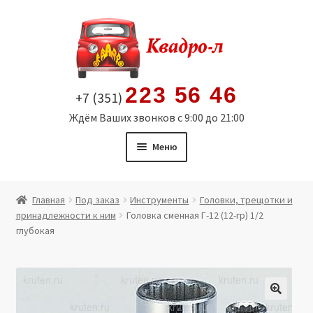
Перейти
Перейти
к
к
навигации
содержимому
223 56 46
+7 (351)
Ждём Ваших звонков с 9:00 до 21:00
Меню
Главная
Главная
Под заказ
Инструменты
Головки, трещотки и
принадлежности к ним
Головка сменная Г-12 (12-гр) 1/2
Витрина
глубокая
Мой аккаунт
Политика в отношении обработки персональных
🔍
данных