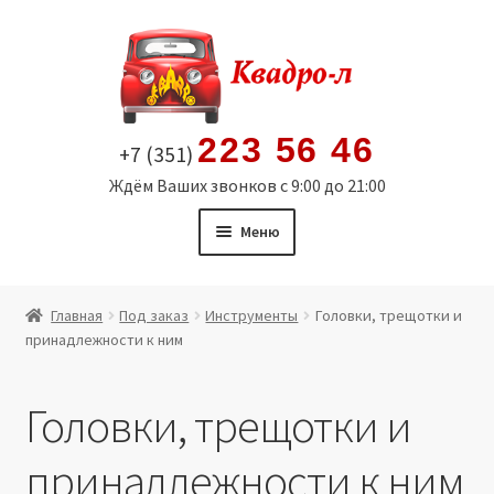
Перейти
Перейти
к
к
навигации
содержимому
223 56 46
+7 (351)
Ждём Ваших звонков с 9:00 до 21:00
Меню
Главная
Главная
Под заказ
Инструменты
Головки, трещотки и
принадлежности к ним
Витрина
Мой аккаунт
Головки, трещотки и
Политика в отношении обработки персональных
принадлежности к ним
данных