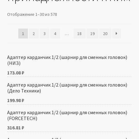
Производители
Отображение 1–30 из 578
Юридические данные
1
2
3
4
…
18
19
20
Адаптер карданчик 1/2 (шарнир для сменных головок)
(НИЗ)
173.08
₽
Адаптер карданчик 1/2 (шарнир для сменных головок)
(Дело Техники)
199.98
₽
Адаптер карданчик 1/2 (шарнир для сменных головок)
(FORCETECH)
316.81
₽