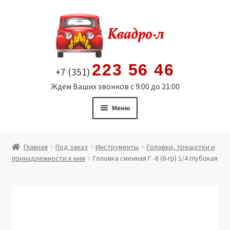
Перейти
Перейти
к
к
навигации
содержимому
223 56 46
+7 (351)
Ждём Ваших звонков с 9:00 до 21:00
Меню
Главная
Главная
Под заказ
Инструменты
Головки, трещотки и
принадлежности к ним
Головка сменная Г -8 (6-гр) 1/4 глубокая
Витрина
Мой аккаунт
Политика в отношении обработки персональных
данных