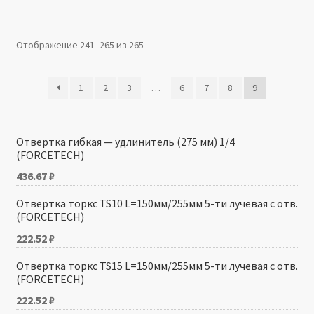
Производители
Отображение 241–265 из 265
Юридические данные
1
2
3
…
6
7
8
9
Отвертка гибкая — удлинитель (275 мм) 1/4
(FORCETECH)
436.67
₽
Отвертка торкс TS10 L=150мм/255мм 5-ти лучевая с отв.
(FORCETECH)
222.52
₽
Отвертка торкс TS15 L=150мм/255мм 5-ти лучевая с отв.
(FORCETECH)
222.52
₽