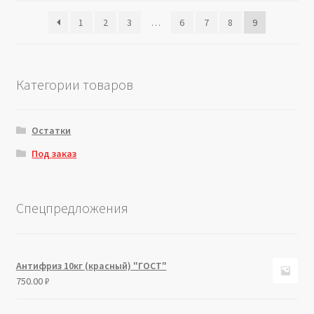
1
2
3
…
6
7
8
9
Категории товаров
Остатки
Под заказ
Спецпредложения
Антифриз 10кг (красный) "ГОСТ"
750.00
₽