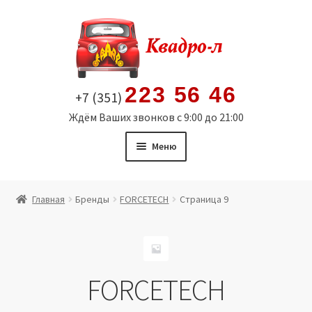
Перейти
Перейти
к
к
навигации
содержимому
223 56 46
+7 (351)
Ждём Ваших звонков с 9:00 до 21:00
Меню
Главная
Главная
Бренды
FORCETECH
Страница 9
Витрина
Мой аккаунт
FORCETECH
Политика в отношении обработки персональных
данных