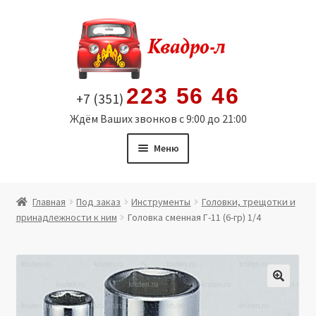
Перейти
Перейти
к
к
навигации
содержимому
223 56 46
+7 (351)
Ждём Ваших звонков с 9:00 до 21:00
Меню
Главная
Главная
Под заказ
Инструменты
Головки, трещотки и
принадлежности к ним
Головка сменная Г-11 (6-гр) 1/4
Витрина
Мой аккаунт
Политика в отношении обработки персональных
🔍
данных