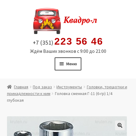
Перейти
Перейти
к
к
навигации
содержимому
223 56 46
+7 (351)
Ждём Ваших звонков с 9:00 до 21:00
Меню
Главная
Главная
Под заказ
Инструменты
Головки, трещотки и
принадлежности к ним
Головка сменная Г-11 (6-гр) 1/4
Витрина
глубокая
Мой аккаунт
Политика в отношении обработки персональных
🔍
данных