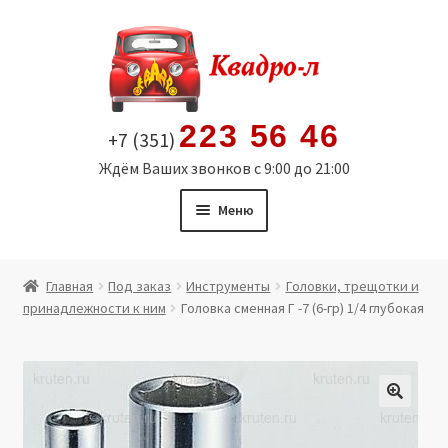
Перейти
Перейти
к
к
навигации
содержимому
223 56 46
+7 (351)
Ждём Ваших звонков с 9:00 до 21:00
Меню
Главная
Главная
Под заказ
Инструменты
Головки, трещотки и
принадлежности к ним
Головка сменная Г -7 (6-гр) 1/4 глубокая
Витрина
Мой аккаунт
Политика в отношении обработки персональных
🔍
данных