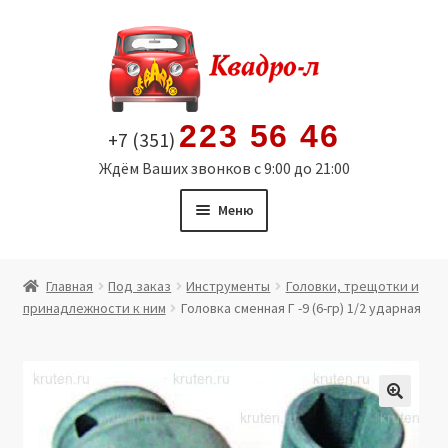
Перейти
Перейти
к
к
навигации
содержимому
223 56 46
+7 (351)
Ждём Ваших звонков с 9:00 до 21:00
Меню
Главная
Главная
Под заказ
Инструменты
Головки, трещотки и
принадлежности к ним
Головка сменная Г -9 (6-гр) 1/2 ударная
Витрина
Мой аккаунт
Политика в отношении обработки персональных
🔍
данных