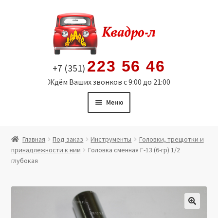
Перейти
Перейти
к
к
навигации
содержимому
223 56 46
+7 (351)
Ждём Ваших звонков с 9:00 до 21:00
Меню
Главная
Главная
Под заказ
Инструменты
Головки, трещотки и
принадлежности к ним
Головка сменная Г-13 (6-гр) 1/2
Витрина
глубокая
Мой аккаунт
Политика в отношении обработки персональных
🔍
данных