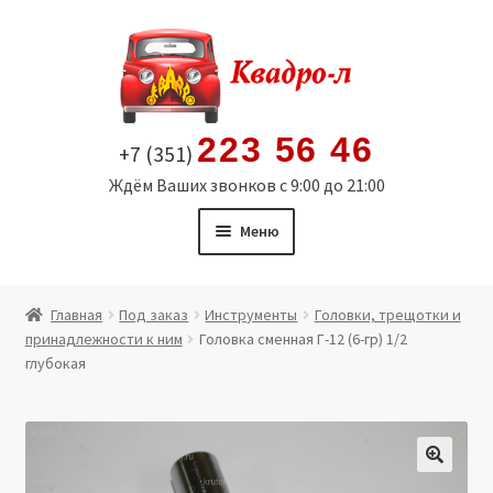
Перейти
Перейти
к
к
навигации
содержимому
223 56 46
+7 (351)
Ждём Ваших звонков с 9:00 до 21:00
Меню
Главная
Главная
Под заказ
Инструменты
Головки, трещотки и
принадлежности к ним
Головка сменная Г-12 (6-гр) 1/2
Витрина
глубокая
Мой аккаунт
Политика в отношении обработки персональных
🔍
данных