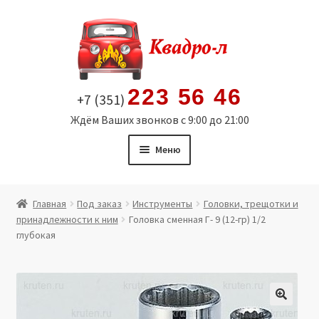
Перейти
Перейти
к
к
навигации
содержимому
223 56 46
+7 (351)
Ждём Ваших звонков с 9:00 до 21:00
Меню
Главная
Главная
Под заказ
Инструменты
Головки, трещотки и
принадлежности к ним
Головка сменная Г- 9 (12-гр) 1/2
Витрина
глубокая
Мой аккаунт
Политика в отношении обработки персональных
🔍
данных