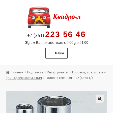
Перейти
Перейти
к
к
навигации
содержимому
223 56 46
+7 (351)
Ждём Ваших звонков с 9:00 до 21:00
Меню
Главная
Главная
Под заказ
Инструменты
Головки, трещотки и
принадлежности к ним
Головка сменная Г-12 (6-гр) 1/4
Витрина
Мой аккаунт
Политика в отношении обработки персональных
🔍
данных