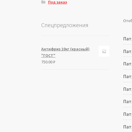
Под заказ
Отоб
Спецпредложения
Патр
Антифриз 10кг (красный)
Патр
"ГОСТ"
750.00
₽
Патр
Патр
Патр
Патр
Патр
Патр