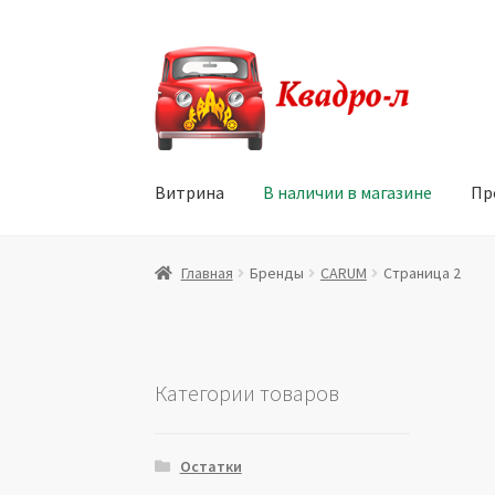
Перейти
Перейти
к
к
навигации
содержимому
Витрина
В наличии в магазине
Пр
Главная
Витрина
Мой аккаунт
Политика в 
Главная
Бренды
CARUM
Страница 2
Юридические данные
Категории товаров
Остатки