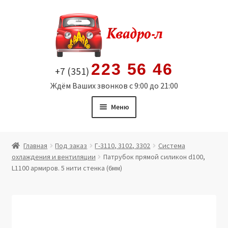
Перейти
Перейти
к
к
навигации
содержимому
223 56 46
+7 (351)
Ждём Ваших звонков с 9:00 до 21:00
Меню
Главная
Главная
Под заказ
Г-3110, 3102, 3302
Система
охлаждения и вентиляции
Патрубок прямой силикон d100,
Витрина
L1100 армиров. 5 нити стенка (6мм)
Мой аккаунт
Политика в отношении обработки персональных
данных