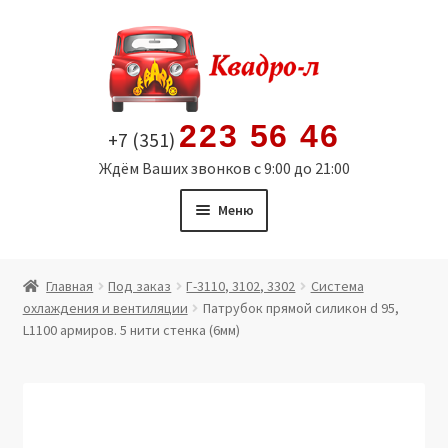
Перейти
Перейти
к
к
навигации
содержимому
223 56 46
+7 (351)
Ждём Ваших звонков с 9:00 до 21:00
Меню
Главная
Главная
Под заказ
Г-3110, 3102, 3302
Система
охлаждения и вентиляции
Патрубок прямой силикон d 95,
Витрина
L1100 армиров. 5 нити стенка (6мм)
Мой аккаунт
Политика в отношении обработки персональных
данных