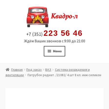
Перейти
Перейти
к
к
навигации
содержимому
223 56 46
+7 (351)
Ждём Ваших звонков с 9:00 до 21:00
Меню
Главная
Главная
Под заказ
ВАЗ
Система охлаждения и
вентиляции
Патрубок радиат. /21082/ 4 шт 8 кл. инж силикон
Витрина
Мой аккаунт
Политика в отношении обработки персональных
данных