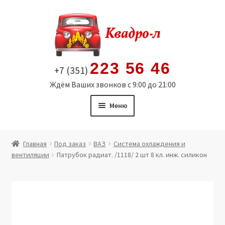
Перейти
Перейти
к
к
навигации
содержимому
223 56 46
+7 (351)
Ждём Ваших звонков с 9:00 до 21:00
Меню
Главная
Главная
Под заказ
ВАЗ
Система охлаждения и
вентиляции
Патрубок радиат. /1118/ 2 шт 8 кл. инж. силикон
Витрина
Мой аккаунт
Политика в отношении обработки персональных
данных