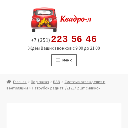
Перейти
Перейти
к
к
навигации
содержимому
223 56 46
+7 (351)
Ждём Ваших звонков с 9:00 до 21:00
Меню
Главная
Главная
Под заказ
ВАЗ
Система охлаждения и
вентиляции
Патрубок радиат. /2123/ 2 шт силикон
Витрина
Мой аккаунт
Политика в отношении обработки персональных
данных