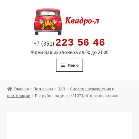
Перейти
Перейти
к
к
навигации
содержимому
223 56 46
+7 (351)
Ждём Ваших звонков с 9:00 до 21:00
Меню
Главная
Главная
Под заказ
ВАЗ
Система охлаждения и
вентиляции
Патрубок радиат. /21073/ 4 шт инж. силикон
Витрина
Мой аккаунт
Политика в отношении обработки персональных
данных