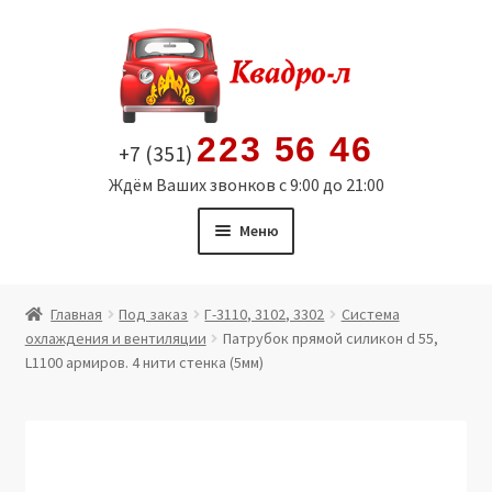
Перейти
Перейти
к
к
навигации
содержимому
223 56 46
+7 (351)
Ждём Ваших звонков с 9:00 до 21:00
Меню
Главная
Главная
Под заказ
Г-3110, 3102, 3302
Система
охлаждения и вентиляции
Патрубок прямой силикон d 55,
Витрина
L1100 армиров. 4 нити стенка (5мм)
Мой аккаунт
Политика в отношении обработки персональных
данных