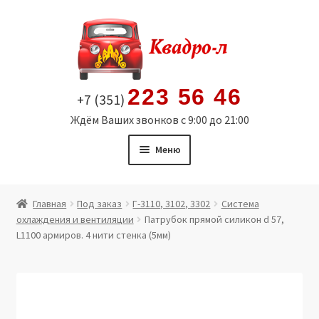
Перейти
Перейти
к
к
навигации
содержимому
223 56 46
+7 (351)
Ждём Ваших звонков с 9:00 до 21:00
Меню
Главная
Главная
Под заказ
Г-3110, 3102, 3302
Система
охлаждения и вентиляции
Патрубок прямой силикон d 57,
Витрина
L1100 армиров. 4 нити стенка (5мм)
Мой аккаунт
Политика в отношении обработки персональных
данных