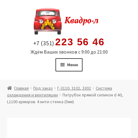
Перейти
Перейти
к
к
навигации
содержимому
223 56 46
+7 (351)
Ждём Ваших звонков с 9:00 до 21:00
Меню
Главная
Главная
Под заказ
Г-3110, 3102, 3302
Система
охлаждения и вентиляции
Патрубок прямой силикон d 40,
Витрина
L1100 армиров. 4 нити стенка (5мм)
Мой аккаунт
Политика в отношении обработки персональных
данных