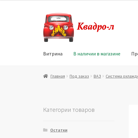
Перейти
Перейти
к
к
навигации
содержимому
Витрина
В наличии в магазине
Пр
Главная
Витрина
Мой аккаунт
Политика в 
Главная
Под заказ
ВАЗ
Система охлажд
Юридические данные
Категории товаров
Остатки