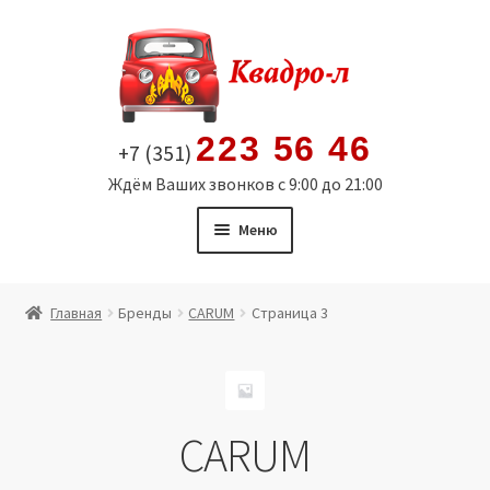
Перейти
Перейти
к
к
навигации
содержимому
223 56 46
+7 (351)
Ждём Ваших звонков с 9:00 до 21:00
Меню
Главная
Главная
Бренды
CARUM
Страница 3
Витрина
Мой аккаунт
CARUM
Политика в отношении обработки персональных
данных