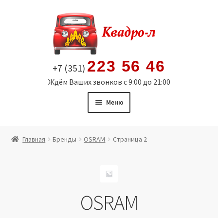
Перейти
Перейти
к
к
навигации
содержимому
223 56 46
+7 (351)
Ждём Ваших звонков с 9:00 до 21:00
Меню
Главная
Главная
Бренды
OSRAM
Страница 2
Витрина
Мой аккаунт
OSRAM
Политика в отношении обработки персональных
данных