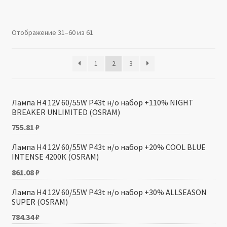
Производители
Отображение 31–60 из 61
Юридические данные
1
2
3
Лампа H4 12V 60/55W P43t н/о набор +110% NIGHT
BREAKER UNLIMITED (OSRAM)
755.81
₽
Лампа H4 12V 60/55W P43t н/о набор +20% COOL BLUE
INTENSE 4200К (OSRAM)
861.08
₽
Лампа H4 12V 60/55W P43t н/о набор +30% ALLSEASON
SUPER (OSRAM)
784.34
₽