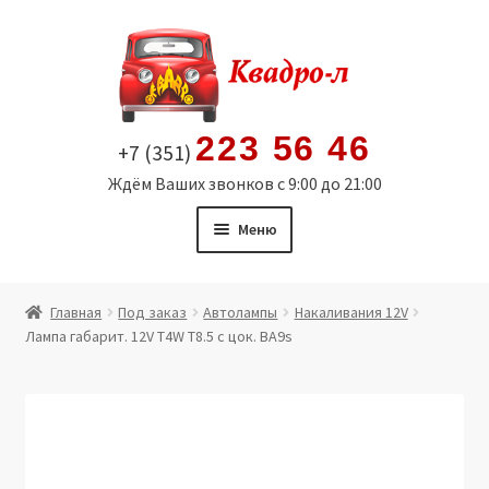
Перейти
Перейти
к
к
навигации
содержимому
223 56 46
+7 (351)
Ждём Ваших звонков с 9:00 до 21:00
Меню
Главная
Главная
Под заказ
Автолампы
Накаливания 12V
Лампа габарит. 12V T4W T8.5 с цок. BA9s
Витрина
Мой аккаунт
Политика в отношении обработки персональных
данных