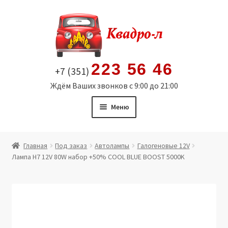
Перейти
Перейти
к
к
навигации
содержимому
223 56 46
+7 (351)
Ждём Ваших звонков с 9:00 до 21:00
Меню
Главная
Главная
Под заказ
Автолампы
Галогеновые 12V
Лампа H7 12V 80W набор +50% COOL BLUE BOOST 5000K
Витрина
Мой аккаунт
Политика в отношении обработки персональных
данных