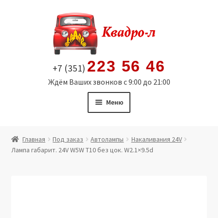
Перейти
Перейти
к
к
навигации
содержимому
223 56 46
+7 (351)
Ждём Ваших звонков с 9:00 до 21:00
Меню
Главная
Главная
Под заказ
Автолампы
Накаливания 24V
Лампа габарит. 24V W5W T10 без цок. W2.1×9.5d
Витрина
Мой аккаунт
Политика в отношении обработки персональных
данных