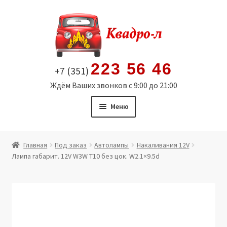
Перейти
Перейти
к
к
навигации
содержимому
223 56 46
+7 (351)
Ждём Ваших звонков с 9:00 до 21:00
Меню
Главная
Главная
Под заказ
Автолампы
Накаливания 12V
Лампа габарит. 12V W3W T10 без цок. W2.1×9.5d
Витрина
Мой аккаунт
Политика в отношении обработки персональных
данных