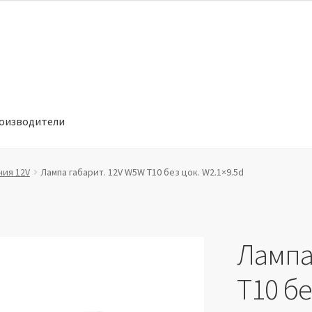
оизводители
отношении обработки персональных данных
Производители
ния 12V
Лампа габарит. 12V W5W T10 без цок. W2.1×9.5d
Лампа
T10 бе