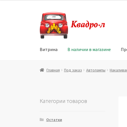
Перейти
Перейти
к
к
навигации
содержимому
Витрина
В наличии в магазине
Пр
Главная
Витрина
Мой аккаунт
Политика в 
Главная
Под заказ
Автолампы
Накалива
Юридические данные
Категории товаров
Остатки