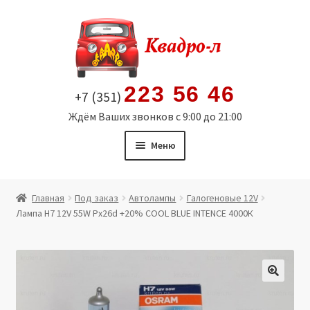
Перейти
Перейти
к
к
навигации
содержимому
223 56 46
+7 (351)
Ждём Ваших звонков с 9:00 до 21:00
Меню
Главная
Главная
Под заказ
Автолампы
Галогеновые 12V
Лампа H7 12V 55W Px26d +20% COOL BLUE INTENCE 4000К
Витрина
Мой аккаунт
Политика в отношении обработки персональных
🔍
данных