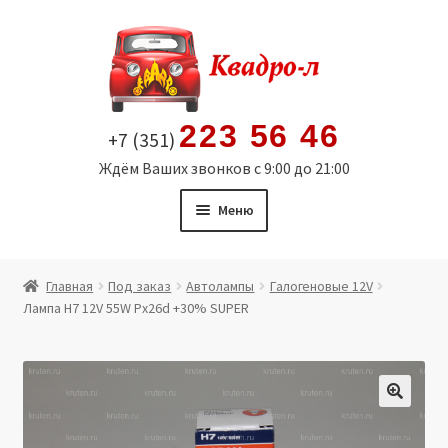
Перейти
Перейти
к
к
навигации
содержимому
223 56 46
+7 (351)
Ждём Ваших звонков с 9:00 до 21:00
Меню
Главная
Главная
Под заказ
Автолампы
Галогеновые 12V
Лампа H7 12V 55W Px26d +30% SUPER
Витрина
Мой аккаунт
Политика в отношении обработки персональных
🔍
данных