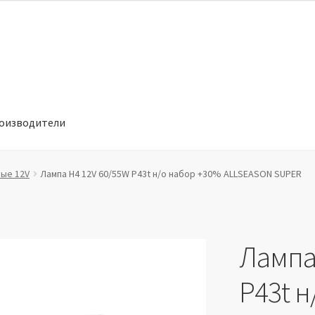
оизводители
отношении обработки персональных данных
Производители
вые 12V
Лампа H4 12V 60/55W P43t н/о набор +30% ALLSEASON SUPER
Лампа
P43t 