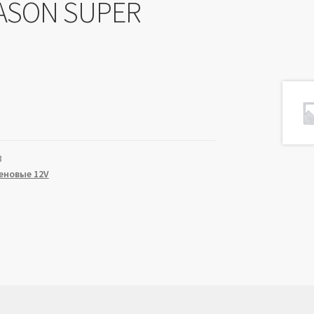
ASON SUPER
3
еновые 12V