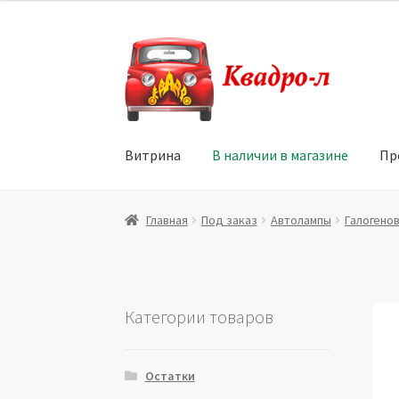
Перейти
Перейти
к
к
навигации
содержимому
Витрина
В наличии в магазине
Пр
Главная
Витрина
Мой аккаунт
Политика в 
Главная
Под заказ
Автолампы
Галогено
Юридические данные
Категории товаров
Остатки