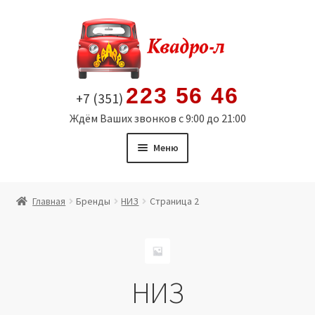
Перейти
Перейти
к
к
навигации
содержимому
223 56 46
+7 (351)
Ждём Ваших звонков с 9:00 до 21:00
Меню
Главная
Главная
Бренды
НИЗ
Страница 2
Витрина
Мой аккаунт
НИЗ
Политика в отношении обработки персональных
данных