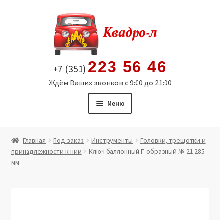
Перейти
Перейти
к
к
навигации
содержимому
223 56 46
+7 (351)
Ждём Ваших звонков с 9:00 до 21:00
Меню
Главная
Главная
Под заказ
Инструменты
Головки, трещотки и
принадлежности к ним
Ключ баллонный Г-образный № 21 285
Витрина
мм
Мой аккаунт
Политика в отношении обработки персональных
данных