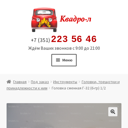
Перейти
Перейти
к
к
навигации
содержимому
223 56 46
+7 (351)
Ждём Ваших звонков с 9:00 до 21:00
Меню
Главная
Главная
Под заказ
Инструменты
Головки, трещотки и
принадлежности к ним
Головка сменная Г-32 (6-гр) 1/2
Витрина
Мой аккаунт
Политика в отношении обработки персональных
🔍
данных