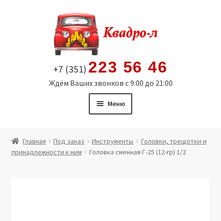
Перейти
Перейти
к
к
навигации
содержимому
223 56 46
+7 (351)
Ждём Ваших звонков с 9:00 до 21:00
Меню
Главная
Главная
Под заказ
Инструменты
Головки, трещотки и
принадлежности к ним
Головка сменная Г-25 (12-гр) 1/2
Витрина
Мой аккаунт
Политика в отношении обработки персональных
данных