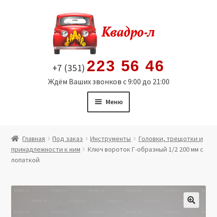
Перейти
Перейти
к
к
навигации
содержимому
223 56 46
+7 (351)
Ждём Ваших звонков с 9:00 до 21:00
Меню
Главная
Главная
Под заказ
Инструменты
Головки, трещотки и
принадлежности к ним
Ключ вороток Г-образный 1/2 200 мм с
Витрина
лопаткой
Мой аккаунт
Политика в отношении обработки персональных
🔍
данных