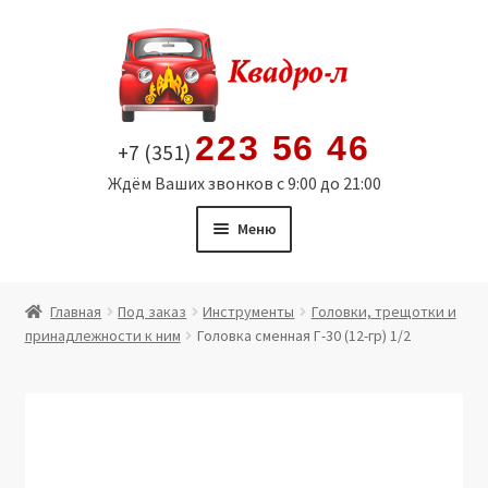
Перейти
Перейти
к
к
навигации
содержимому
223 56 46
+7 (351)
Ждём Ваших звонков с 9:00 до 21:00
Меню
Главная
Главная
Под заказ
Инструменты
Головки, трещотки и
принадлежности к ним
Головка сменная Г-30 (12-гр) 1/2
Витрина
Мой аккаунт
Политика в отношении обработки персональных
данных