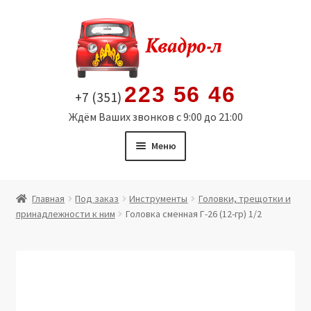
Перейти
Перейти
к
к
навигации
содержимому
223 56 46
+7 (351)
Ждём Ваших звонков с 9:00 до 21:00
Меню
Главная
Главная
Под заказ
Инструменты
Головки, трещотки и
принадлежности к ним
Головка сменная Г-26 (12-гр) 1/2
Витрина
Мой аккаунт
Политика в отношении обработки персональных
данных