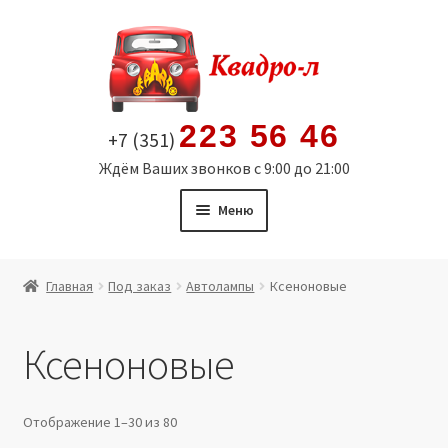
Перейти
Перейти
к
к
навигации
содержимому
223 56 46
+7 (351)
Ждём Ваших звонков с 9:00 до 21:00
Меню
Главная
Главная
Под заказ
Автолампы
Ксеноновые
Витрина
Ксеноновые
Мой аккаунт
Политика в отношении обработки персональных
Отображение 1–30 из 80
данных