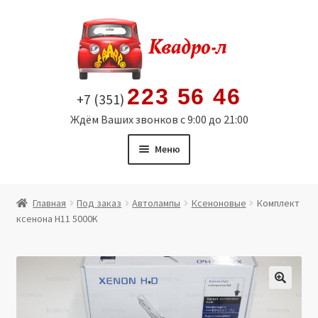
Перейти
Перейти
к
к
навигации
содержимому
223 56 46
+7 (351)
Ждём Ваших звонков с 9:00 до 21:00
Меню
Главная
Главная
Под заказ
Автолампы
Ксеноновые
Комплект
ксенона H11 5000K
Витрина
Мой аккаунт
Политика в отношении обработки персональных
🔍
данных