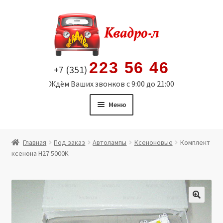
Перейти
Перейти
к
к
навигации
содержимому
223 56 46
+7 (351)
Ждём Ваших звонков с 9:00 до 21:00
Меню
Главная
Главная
Под заказ
Автолампы
Ксеноновые
Комплект
ксенона H27 5000K
Витрина
Мой аккаунт
Политика в отношении обработки персональных
🔍
данных