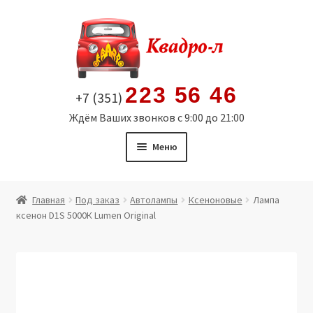
Перейти
Перейти
к
к
навигации
содержимому
223 56 46
+7 (351)
Ждём Ваших звонков с 9:00 до 21:00
Меню
Главная
Главная
Под заказ
Автолампы
Ксеноновые
Лампа
ксенон D1S 5000К Lumen Original
Витрина
Мой аккаунт
Политика в отношении обработки персональных
данных