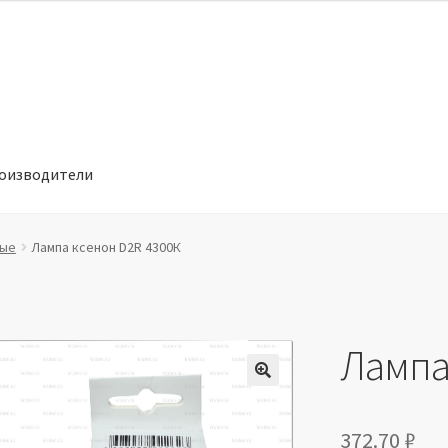
оизводители
отношении обработки персональных данных
Производители
вые
Лампа ксенон D2R 4300К
Лампа
🔍
372.70
₽