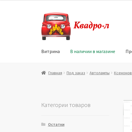
Перейти
Перейти
к
к
навигации
содержимому
Витрина
В наличии в магазине
Пр
Главная
Витрина
Мой аккаунт
Политика в 
Главная
Под заказ
Автолампы
Ксеноно
Юридические данные
Категории товаров
Остатки