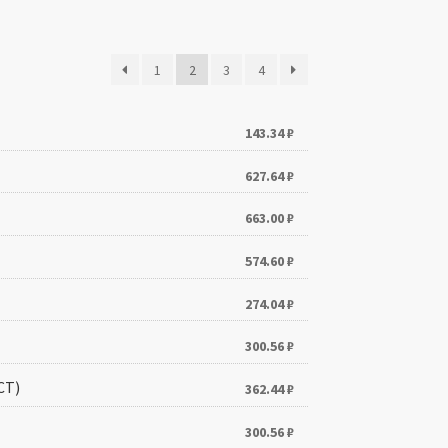
1
2
3
4
143.34
₽
627.64
₽
663.00
₽
574.60
₽
274.04
₽
300.56
₽
СТ)
362.44
₽
300.56
₽