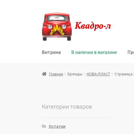
Перейти
Перейти
к
к
навигации
содержимому
Витрина
В наличии в магазине
Пр
Главная
Витрина
Мой аккаунт
Политика в 
Главная
Бренды
НОВА-ПЛАСТ
Страница 
Юридические данные
Категории товаров
Остатки