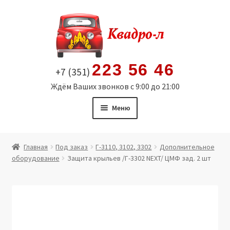
Перейти
Перейти
к
к
навигации
содержимому
223 56 46
+7 (351)
Ждём Ваших звонков с 9:00 до 21:00
Меню
Главная
Главная
Под заказ
Г-3110, 3102, 3302
Дополнительное
оборудование
Защита крыльев /Г-3302 NEXT/ ЦМФ зад. 2 шт
Витрина
Мой аккаунт
Политика в отношении обработки персональных
данных