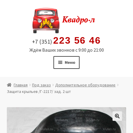
Перейти
Перейти
к
к
навигации
содержимому
223 56 46
+7 (351)
Ждём Ваших звонков с 9:00 до 21:00
Меню
Главная
Главная
Под заказ
Дополнительное оборудование
Защита крыльев /Г-2217/ зад. 2 шт
Витрина
Мой аккаунт
Политика в отношении обработки персональных
🔍
данных