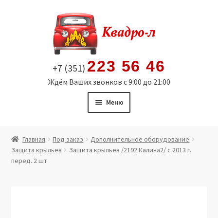
Перейти
Перейти
к
к
навигации
содержимому
223 56 46
+7 (351)
Ждём Ваших звонков с 9:00 до 21:00
Меню
Главная
Главная
Под заказ
Дополнительное оборудование
Защита крыльев
Защита крыльев /2192 Калина2/ с 2013 г.
Витрина
перед. 2 шт
Мой аккаунт
Политика в отношении обработки персональных
данных